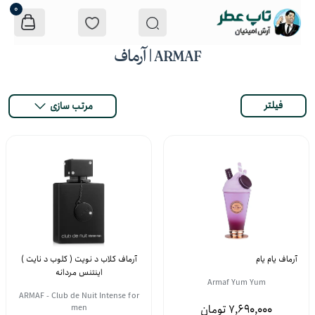
0
ARMAF | آرماف
فیلتر
مرتب سازی
آرماف یام یام
آرماف کلاب د نویت ( کلوب د نایت )
اینتنس مردانه
Armaf Yum Yum
ARMAF - Club de Nuit Intense for
7,690,000
men