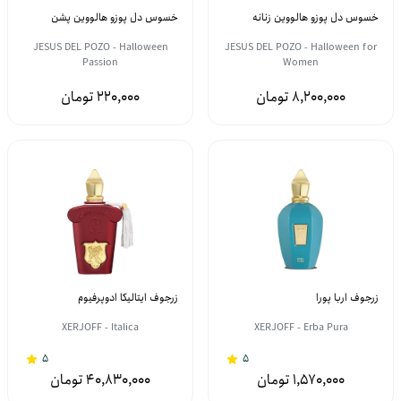
خسوس دل پوزو هالووین زنانه
خسوس دل پوزو هالووین پشن
JESUS DEL POZO - Halloween
JESUS DEL POZO - Halloween for
Passion
Women
220,000
8,200,000
زرجوف اربا پورا
زرجوف ایتالیکا ادوپرفیوم
XERJOFF - Italica
XERJOFF - Erba Pura
5
5
40,830,000
1,570,000