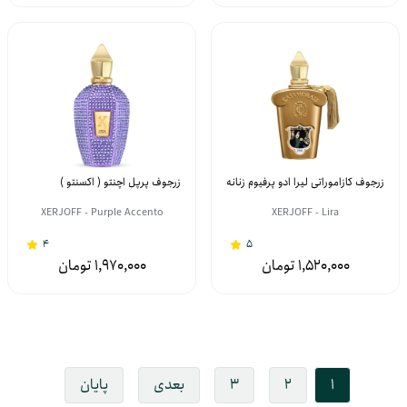
زرجوف کازاموراتی لیرا ادو پرفیوم زنانه
زرجوف پرپل اچنتو ( اکسنتو )
XERJOFF - Purple Accento
XERJOFF - Lira
4
5
1,970,000
1,520,000
1
2
3
بعدی
پایان