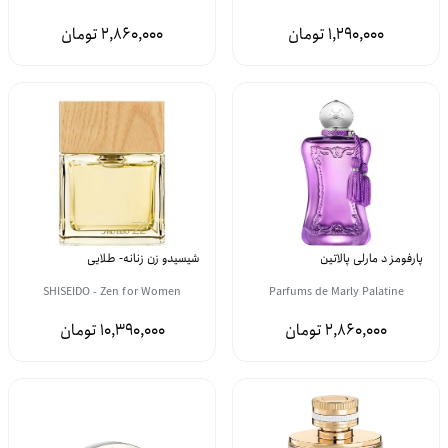
2,860,000
1,290,000
پارفومز د مارلی پالاتین
شیسیدو زن زنانه- طلایی
SHISEIDO - Zen for Women
Parfums de Marly Palatine
10,390,000
2,860,000