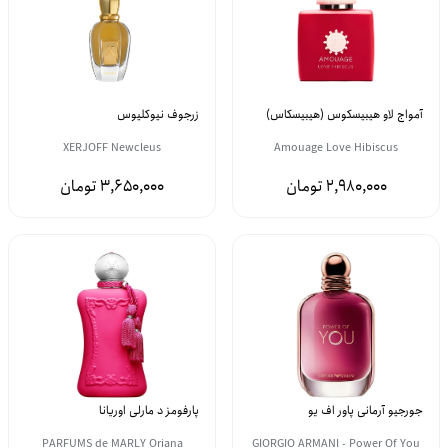
آمواج لاو هیبیسکوس (هیبیسکاس)
زرجوف نیوکلیوس
XERJOFF Newcleus
Amouage Love Hibiscus
3,650,000
2,980,000
جورجیو آرمانی پاور اف یو
پارفومز د مارلی اوریانا
PARFUMS de MARLY Oriana
GIORGIO ARMANI - Power Of You