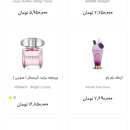
Louis Vuitton Stellar Times
AIGNER Starlight
5,950,000
7,750,000
آرماف یام یام
ورساچه برایت کریستال ( صورتی )
VERSACE - Bright Crystal
Armaf Yum Yum
5
7,690,000
16,850,000