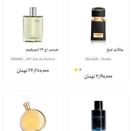
بولگاری اونخ
هرمس اچ 24 ادوپرفیوم
HERMES - H24 Eau de Parfum
BVLGARI - Onekh
5
26,280,000
2,190,000