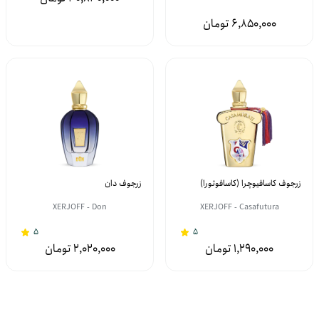
6,850,000
زرجوف کاسافیوچرا (کاسافوتورا)
زرجوف دان
XERJOFF - Don
XERJOFF - Casafutura
5
5
2,020,000
1,290,000