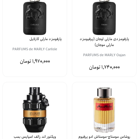
پارفومز دی مارلی اوجان (پرفیومز د
پارفومز د مارلی کارلایل
مارلی عوجان)
PARFUMS de MARLY Carlisle
PARFUMS de MARLY Oajan
1,970,000
1,740,000
روشاس موستاچ-موستاش ادو پرفیوم
ویکتور اند رالف اسپایس بمب