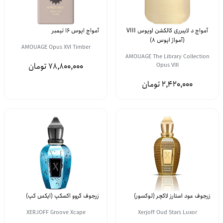
آمواج د لایبرری کالکشن اوپوس VIII
آمواج اپوس 16 تیمبر
(آمواژ اپوس 8)
AMOUAGE Opus XVI Timber
AMOUAGE The Library Collection
78,800,000
Opus VIII
2,420,000
زرجوف عود استارز لاکچر (لوکسور)
زرجوف گروو اکسکپ (ایکس کپ)
XERJOFF Groove Xcape
Xerjoff Oud Stars Luxor