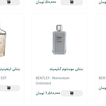
510,000
بنتلی مومنتوم آنلیمیتد
بنتلی اینفینیت
e EDT
BENTLEY - Momentum
BENT
Unlimited
7,580,000