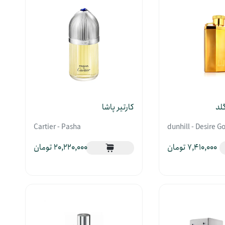
گلد
کارتیر پاشا
Cartier - Pasha
dunhill - Desire G
20,220,000
7,410,000