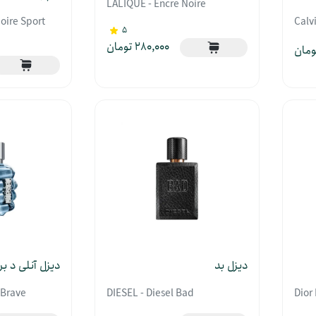
LALIQUE - Encre Noire
oire Sport
Calv
5
280,000
دیزل بد
دیزل آنلی د ب
 Brave
DIESEL - Diesel Bad
Dior