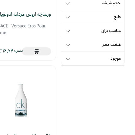
حجم شیشه
ورساچه اروس مردانه ادوتوی
طبع
ACE - Versace Eros Pour
مناسب برای
me
غلظت عطر
16,740,000
موجود