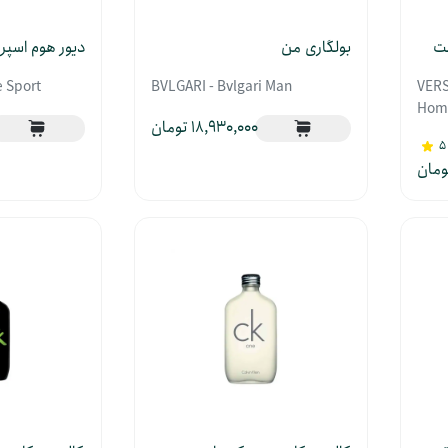
لت
بولگاری من
دیور هوم اسپر
 Sport
BVLGARI - Bvlgari Man
VERS
Hom
18,930,000
5