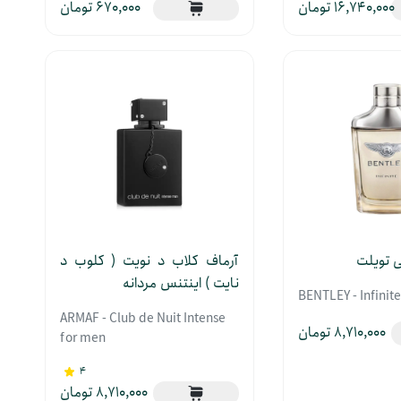
670,000
16,740,000
ی تویلت
آرماف کلاب د نویت ( کلوب د
نایت ) اینتنس مردانه
BENTLEY - Infinit
ARMAF - Club de Nuit Intense
8,710,000
for men
4
8,710,000