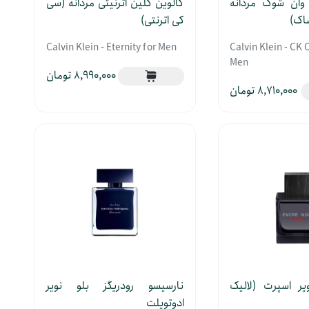
 وان شوک مردانه
کالوین کلین اترنیتی مردانه (سی
اک)
کی اترنتی)
Calvin Klein - Eternity for Men
Calvin Klein - CK 
Men
8,990,000
8,710,000
ویر اسپرت (لالیک
نارسیسو رودریگز بلو نویر
ادوتویلت