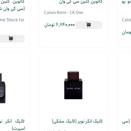
و یو
کالوین کلین سی کی وان
کالوین کلین
(سی کی وان ش
Calvin Klein - CK One
One Shock for
Calv
6,740,000
 (سی
لالیک انکر نویر (لالیک مشکی)
لالیک انکر ن
اسپرت)