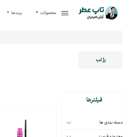
محصولات
برندها
رژ لب
فیلترها
دسته بندی ها
محدوده قیمت