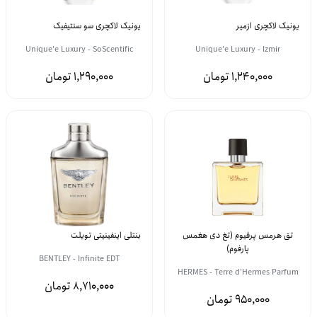
یونیک لاکچری ازمیر
یونیک لاکچری سو سنتیفیک
Unique'e Luxury - SoScentific
Unique'e Luxury - Izmir
1,290,000
1,240,000
تق هرمس پرفیوم (تغ دی هغمس
بنتلی اینفینیتی تویلت
پارفوم)
BENTLEY - Infinite EDT
HERMES - Terre d'Hermes Parfum
8,710,000
950,000