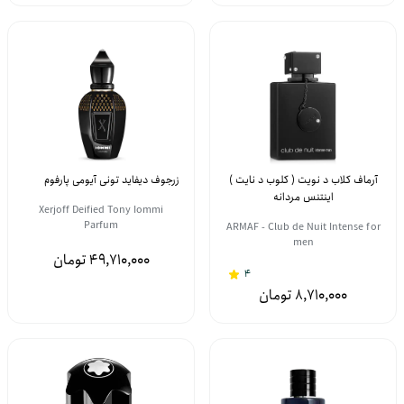
آرماف کلاب د نویت ( کلوب د نایت )
زرجوف دیفاید تونی آیومی پارفوم
اینتنس مردانه
Xerjoff Deified Tony Iommi
Parfum
ARMAF - Club de Nuit Intense for
men
49,710,000
4
8,710,000