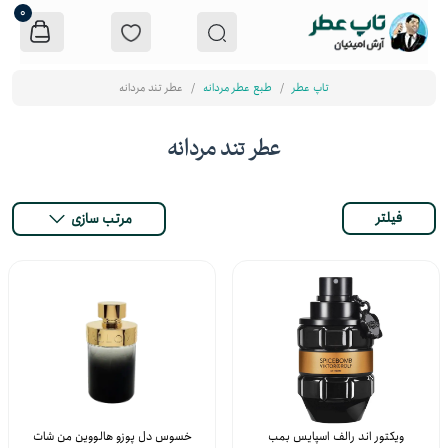
0
تاپ عطر
طبع عطر مردانه
عطر تند مردانه
عطر تند مردانه
فیلتر
مرتب سازی
ویکتور اند رالف اسپایس بمب
خسوس دل پوزو هالووین من شات