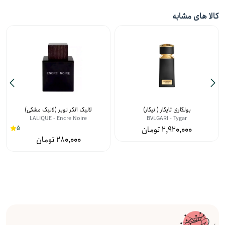
کالا های مشابه
بولگاری تایگار ( تیگار)
لالیک انکر نویر (لالیک مشکی)
LALIQUE - Encre Noire
BVLGARI - Tygar
5
2,920,000
280,000