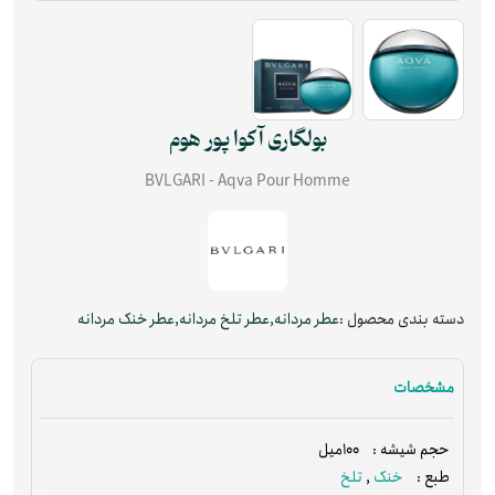
بولگاری آکوا پور هوم
BVLGARI - Aqva Pour Homme
دسته بندی محصول :
عطر مردانه
,
عطر تلخ مردانه
,
عطر خنک مردانه
مشخصات
100میل
حجم شیشه :
خنک
,
تلخ
طبع :