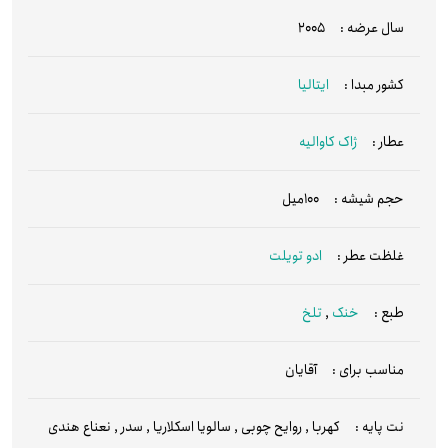
سال عرضه :
2005
کشور مبدا :
ایتالیا
عطار :
ژاک کاوالیه
حجم شیشه :
100میل
غلظت عطر :
ادو تویلت
طبع :
خنک
,
تلخ
مناسب برای :
آقایان
نت پایه :
کهربا
,
روایح چوبی
,
سالویا اسکلاریا
,
سدر
,
نعناع هندی