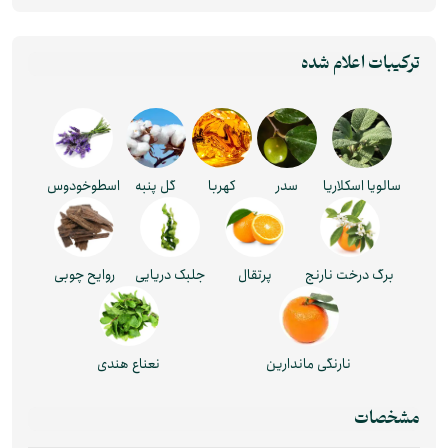
ترکیبات اعلام شده
سالویا اسکلاریا
سدر
کهربا
گل پنبه
اسطوخودوس
برگ درخت نارنج
پرتقال
جلبک دریایی
روایح چوبی
نارنگی ماندارین
نعناع هندی
مشخصات