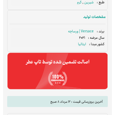
شیرین
,
گرم
طبع :
مشخصات تولید
Versace | ورساچه
برند :
2021
سال عرضه :
ایتالیا
کشور مبدا :
آخرین بروزرسانی قیمت : 12 مرداد 8 صبح