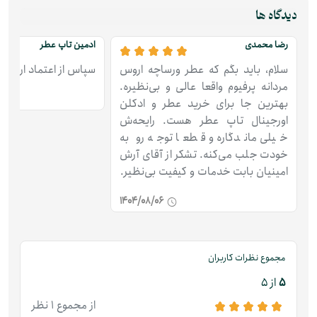
دیدگاه ها
رضا محمدی
ادمین تاپ عطر
سلام، باید بگم که عطر ورساچه اروس
سپاس از اعتماد ارزشم
مردانه پرفیوم واقعا عالی و بی‌نظیره.
بهترین جا برای خرید عطر و ادکلن
اورجینال تاپ عطر هست. رایحه‌ش
خیلی ماندگاره و قطعا توجه رو به
خودت جلب می‌کنه. تشکر از آقای آرش
امینیان بابت خدمات و کیفیت بی‌نظیر.
1404/08/06
مجموع نظرات کاربران
5
از 5
از مجموع 1 نظر