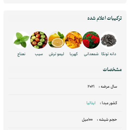
ترکیبات اعلام شده
دانه تونکا
شمعدانی
کهربا
لیمو ترش
سیب
نعناع
مشخصات
سال عرضه :
2021
کشور مبدا :
ایتالیا
حجم شیشه :
100میل