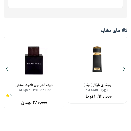
کالا های مشابه
بولگاری تایگار ( تیگار)
لالیک انکر نویر (لالیک مشکی)
LALIQUE - Encre Noire
BVLGARI - Tygar
5
2,920,000
280,000