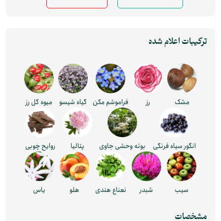
ترکیبات اعلام شده
مشک
رز
فراموشم مکن
گیاه شیسو
میوه گل رز
انگور سیاه فرنگی
بوته وحشی جاوی
پتالیا
روایح چوبی
سیب
شبدر
نعناع هندی
هلو
یاس
مشخصات