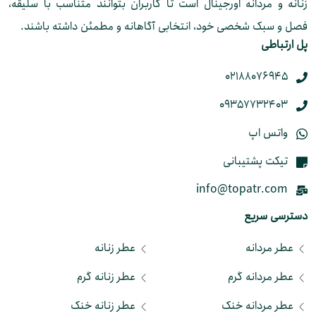
زنانه و مردانه اورجینال است تا کاربران بتوانند متناسب با سلیقه،
فصل و سبک شخصی خود، انتخابی آگاهانه و مطمئن داشته باشند.
پل ارتباطی
02188076945
09357732403
واتس اپ
تیکت پشتیبانی
info@topatr.com
دسترسی سریع
عطر مردانه
عطر زنانه
عطر مردانه گرم
عطر زنانه گرم
عطر مردانه خنک
عطر زنانه خنک