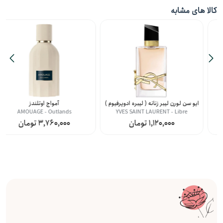
کالا های مشابه
ایو سن لورن لیبر زنانه ( لیبره ادوپرفیوم )
آمواج اوتلندز
AMOUAGE - Outlands
YVES SAINT LAURENT - Libre
3,760,000
1,120,000