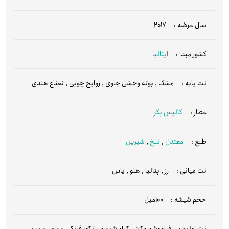
سال عرضه :
2017
کشور مبدا :
ایتالیا
نت پایه :
مشک
,
بوته وحشی جاوی
,
روایح چوبی
,
نعناع هندی
عطار :
کالیس بکر
طبع :
معتدل
,
تلخ
,
شیرین
نت میانی :
رز
,
پتالیا
,
هلو
,
یاس
حجم شیشه :
100میل